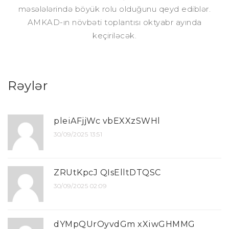
məsələlərində böyük rolu olduğunu qeyd ediblər.
AMKAD-ın növbəti toplantısı oktyabr ayında
keçiriləcək.
Rəylər
pleiAFjjWc vbEXXzSWHl
30/09/2025 13:51
ZRUtKpcJ QIsElltDTQSC
30/09/2025 02:09
dYMpQUrOyvdGm xXiwGHMMG