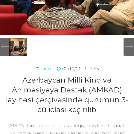
Kino
02/10/2019 12:55
Azərbaycan Milli Kino və
Animasiyaya Dəstək (AMKAD)
layihəsi çərçivəsində qurumun 3-
cü iclası keçirilib
AMKAD-ın toplantısında kollegiya üzvləri - Cənnət
Səlimova, Vasif Babayev, Oqtay Mirqasımov, Ayaz