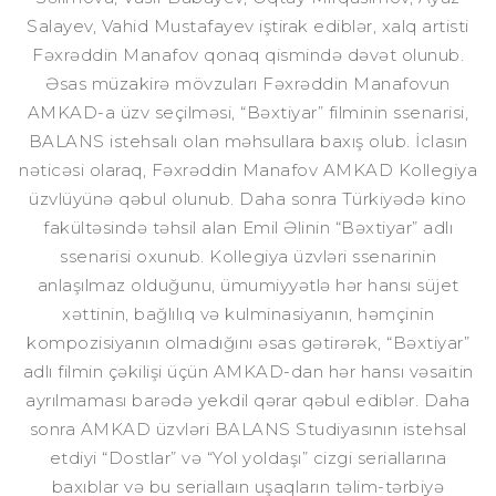
Salayev, Vahid Mustafayev iştirak ediblər, xalq artisti
Fəxrəddin Manafov qonaq qismində dəvət olunub.
Əsas müzakirə mövzuları Fəxrəddin Manafovun
AMKAD-a üzv seçilməsi, “Bəxtiyar” filminin ssenarisi,
BALANS istehsalı olan məhsullara baxış olub. İclasın
nəticəsi olaraq, Fəxrəddin Manafov AMKAD Kollegiya
üzvlüyünə qəbul olunub. Daha sonra Türkiyədə kino
fakültəsində təhsil alan Emil Əlinin “Bəxtiyar” adlı
ssenarisi oxunub. Kollegiya üzvləri ssenarinin
anlaşılmaz olduğunu, ümumiyyətlə hər hansı süjet
xəttinin, bağlılıq və kulminasiyanın, həmçinin
kompozisiyanın olmadığını əsas gətirərək, “Bəxtiyar”
adlı filmin çəkilişi üçün AMKAD-dan hər hansı vəsaitin
ayrılmaması barədə yekdil qərar qəbul ediblər. Daha
sonra AMKAD üzvləri BALANS Studiyasının istehsal
etdiyi “Dostlar” və “Yol yoldaşı” cizgi seriallarına
baxıblar və bu seriallaın uşaqların təlim-tərbiyə