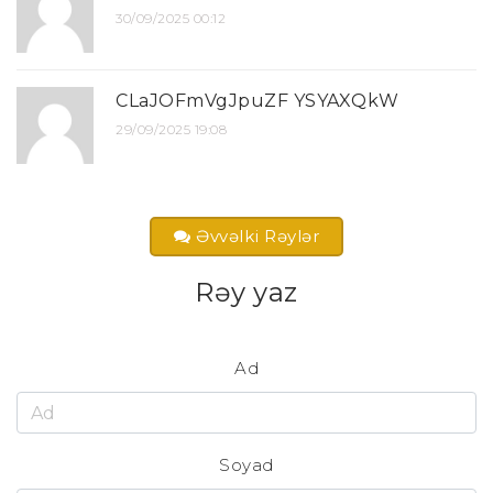
30/09/2025 00:12
CLaJOFmVgJpuZF YSYAXQkW
29/09/2025 19:08
Əvvəlki Rəylər
Rəy yaz
Ad
Soyad